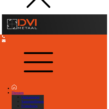
Capaciteiten
Staal, RVS en Aluminium op voorraad tot 20 mm.
Profielen: kokers en buizen in diverse maten.
Van los onderdeel tot compleet samengesteld product.
Meedenken over ontwerp en productiemethode.
Custom gereedschap en mallen voor serieproductie.
CONTACT
Snelheid door voorraad
Diensten
Materiaal op voorraad = geen wachttijden
Omkastingen
Samenstellingen
Compleetheid
Framebouw