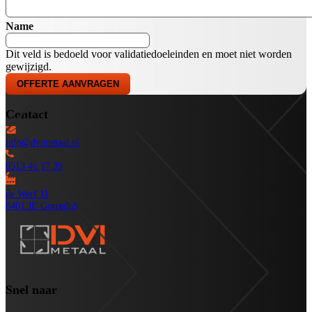
Name
Dit veld is bedoeld voor validatiedoeleinden en moet niet worden
gewijzigd.
Contact
info@dvimetaal.nl
0513 46 17 39
de Werf 11
8401 JE Gorredijk
Snel naar