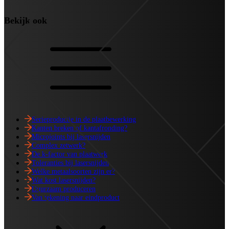
Bekijk ook
Serieproductie in de plaatbewerking
Kanten breken of kantafronding?
Microjoints bij lasersnijden
Complex zetwerk?
De k-factor van plaatwerk
Toleranties bij lasersnijden
Welke metaalsoorten zijn er?
Wat kost lasersnijden?
Duurzaam produceren
Van tekening naar eindproduct